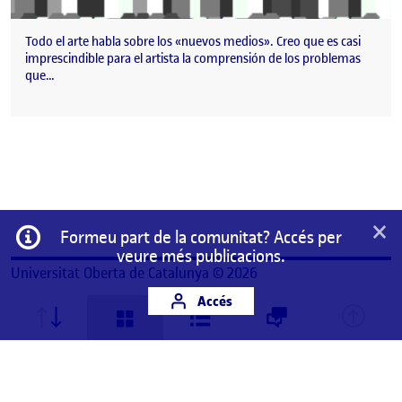
Todo el arte habla sobre los «nuevos medios». Creo que es casi
imprescindible para el artista la comprensión de los problemas
que…
×
Informació
Formeu part de la comunitat? Accés per
veure més publicacions.
Universitat Oberta de Catalunya © 2026
Accés
Aquest és un espai de treball personal d'un/a
estudiant de la Universitat Oberta de Catalunya.
Qualsevol contingut publicat en aquest espai és