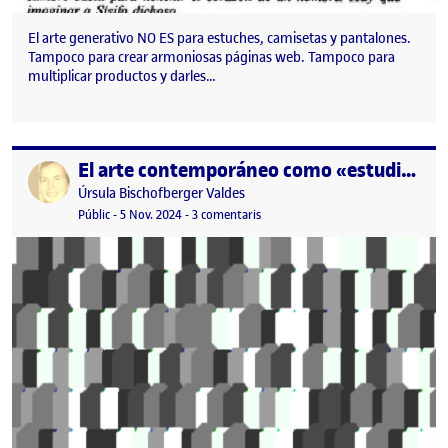
El arte generativo NO ES para estuches, camisetas y pantalones.
Tampoco para crear armoniosas páginas web. Tampoco para
multiplicar productos y darles…
El arte contemporáneo como «estudio»: reflexión personal
Publicat per
Publicat per
Úrsula Bischofberger Valdes
Visibilitat:
Data de publicació
6 novembre, 2024 12:27 am
a El arte contemporáneo como «est
Públic
-
5 Nov. 2024
-
3 comentaris