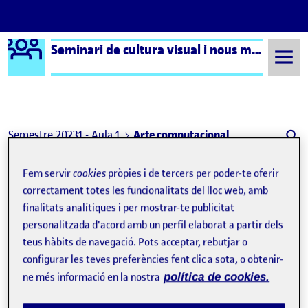
Logo Ágora
Seminari de cultura visual i nous mitjans – Aula 1
Saltar al contingut
Semestre 20231 - Aula 1
Arte computacional
Arte computacional
Fem servir
cookies
pròpies i de tercers per poder-te oferir
correctament totes les funcionalitats del lloc web, amb
finalitats analítiques i per mostrar-te publicitat
Flor de residuos
Publicat per
personalitzada d'acord amb un perfil elaborat a partir dels
Publicat per
Úrsula Bischofberger Valdes
teus hàbits de navegació. Pots acceptar, rebutjar o
Visibilitat:
Data de publicació
22 novembre, 2024 7:16 pm
el Flor de residuos
Públic
-
15 Nov. 2024
-
comentari
configurar les teves preferències fent clic a sota, o obtenir-
Bischofberger U (2024) Flor de residuos. Escultura hecha con
ne més informació en la nostra
política de cookies.
botellas de Agua de Mondáriz, un agua deliciosa, palos de la
Playa y un spray amarillo. Los despojos del arte… Todas las ideas
que se quedan en el camino… Todo lo que no tiene finalmente