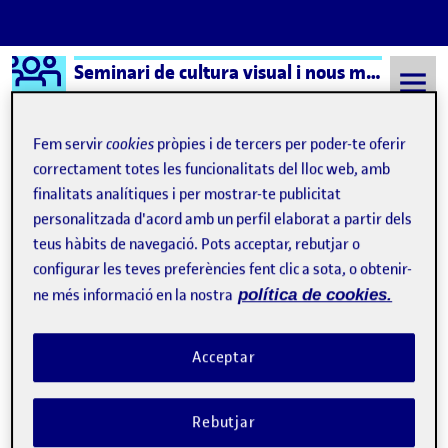
Logo Ágora
Seminari de cultura visual i nous mitjans – Aula 1
Saltar al contingut
Fem servir
cookies
pròpies i de tercers per poder-te oferir
correctament totes les funcionalitats del lloc web, amb
finalitats analítiques i per mostrar-te publicitat
Semestre 20231 - Aula 1
Artistas contemporáneos como copistas
personalitzada d'acord amb un perfil elaborat a partir dels
Artistas contemporáneos
teus hàbits de navegació. Pots acceptar, rebutjar o
configurar les teves preferències fent clic a sota, o obtenir-
como copistas
ne més informació en la nostra
política de cookies.
El arte contemporáneo como «estudio»: reflexión personal
Publicat per
Acceptar
Publicat per
Úrsula Bischofberger Valdes
Visibilitat:
Data de publicació
6 novembre, 2024 12:27 am
a El arte contemporáneo como «est
Públic
-
5 Nov. 2024
-
3 comentaris
Rebutjar