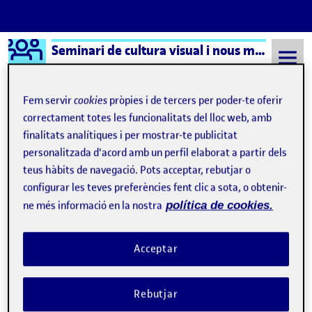
Logo Ágora
Seminari de cultura visual i nous mitjans – Aula 1
Saltar al contingut
Fem servir
cookies
pròpies i de tercers per poder-te oferir
correctament totes les funcionalitats del lloc web, amb
finalitats analítiques i per mostrar-te publicitat
Semestre 20231 - Aula 1
Menú clásico para el artista
personalitzada d'acord amb un perfil elaborat a partir dels
Menú clásico para el
teus hàbits de navegació. Pots acceptar, rebutjar o
configurar les teves preferències fent clic a sota, o obtenir-
artista
ne més informació en la nostra
política de cookies.
El arte contemporáneo como «estudio»: reflexión personal
Publicat per
Acceptar
Publicat per
Úrsula Bischofberger Valdes
Visibilitat:
Data de publicació
6 novembre, 2024 12:27 am
a El arte contemporáneo como «est
Públic
-
5 Nov. 2024
-
3 comentaris
Rebutjar