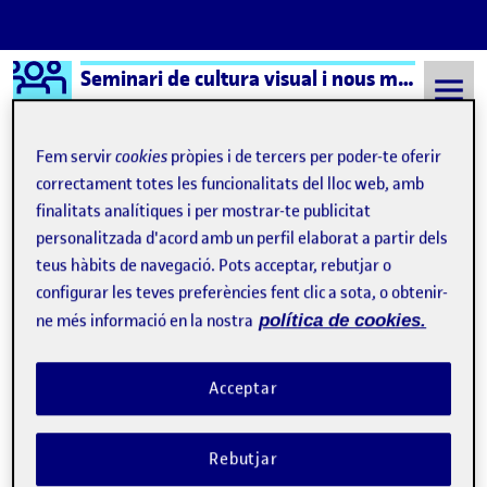
Logo Ágora
Seminari de cultura visual i nous mitjans – Aula 1
Saltar al contingut
Fem servir
cookies
pròpies i de tercers per poder-te oferir
correctament totes les funcionalitats del lloc web, amb
finalitats analítiques i per mostrar-te publicitat
Semestre 20231 - Aula 1
Ciegos frente al arte computacional
personalitzada d'acord amb un perfil elaborat a partir dels
Ciegos frente al arte
teus hàbits de navegació. Pots acceptar, rebutjar o
configurar les teves preferències fent clic a sota, o obtenir-
computacional
ne més informació en la nostra
política de cookies.
El arte contemporáneo como «estudio»: reflexión personal
Publicat per
Acceptar
Publicat per
Úrsula Bischofberger Valdes
Visibilitat:
Data de publicació
6 novembre, 2024 12:27 am
a El arte contemporáneo como «est
Públic
-
5 Nov. 2024
-
3 comentaris
Rebutjar