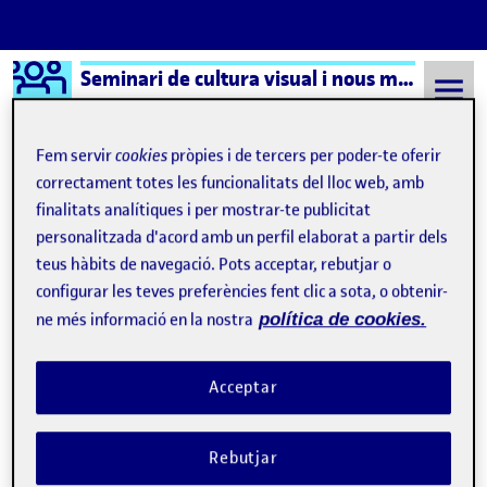
Logo Ágora
Seminari de cultura visual i nous mitjans – Aula 1
Saltar al contingut
Fem servir
cookies
pròpies i de tercers per poder-te oferir
correctament totes les funcionalitats del lloc web, amb
finalitats analítiques i per mostrar-te publicitat
Semestre 20231 - Aula 1
Libros
personalitzada d'acord amb un perfil elaborat a partir dels
Libros
teus hàbits de navegació. Pots acceptar, rebutjar o
configurar les teves preferències fent clic a sota, o obtenir-
ne més informació en la nostra
política de cookies.
NO ES SÓLO para estuches, camisetas y pantalones, U(F)Os y otras reflexiones sobre arte generativo
Publicat per
Publicat per
Úrsula Bischofberger Valdes
Visibilitat:
Data de publicació
8 novembre, 2024 9:55 am
el NO ES SÓLO para estuches, camiseta
Públic
-
7 Nov. 2024
-
comentari
Acceptar
Rebutjar