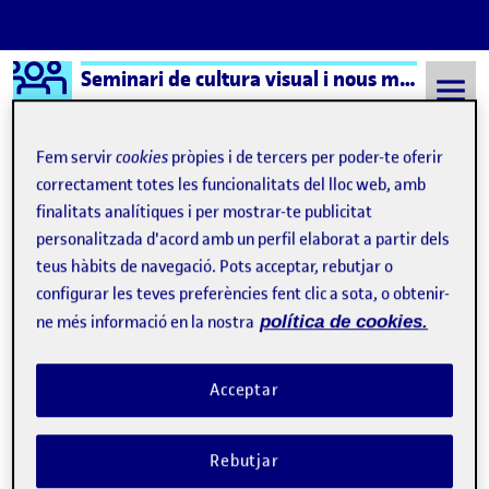
Logo Ágora
Seminari de cultura visual i nous mitjans – Aula 1
Saltar al contingut
Fem servir
cookies
pròpies i de tercers per poder-te oferir
correctament totes les funcionalitats del lloc web, amb
finalitats analítiques i per mostrar-te publicitat
Semestre 20231 - Aula 1
No basta con estudiar arte digital
personalitzada d'acord amb un perfil elaborat a partir dels
No basta con estudiar arte
teus hàbits de navegació. Pots acceptar, rebutjar o
configurar les teves preferències fent clic a sota, o obtenir-
digital
ne més informació en la nostra
política de cookies.
El arte contemporáneo como «estudio»: reflexión personal
Publicat per
Acceptar
Publicat per
Úrsula Bischofberger Valdes
Visibilitat:
Data de publicació
6 novembre, 2024 12:27 am
a El arte contemporáneo como «est
Públic
-
5 Nov. 2024
-
3 comentaris
Rebutjar