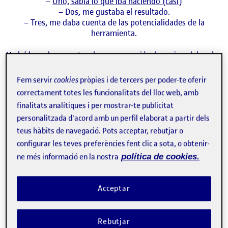
–
Uno, sabía lo que iba haciendo (casi)
– Dos, me gustaba el resultado.
– Tres, me daba cuenta de las potencialidades de la
herramienta.
He leído en los apuntes de programación (en mis palabras)
que
muchos de los fallos con los que se topan los
programadores proviene del propio software, de las
Fem servir
cookies
pròpies i de tercers per poder-te oferir
sucesivas revisiones y formas de rehacerlo una y otra vez
…
correctament totes les funcionalitats del lloc web, amb
finalitats analítiques i per mostrar-te publicitat
Referente valiosísimo: mis
personalitzada d'acord amb un perfil elaborat a partir dels
amargas experiencias
teus hàbits de navegació. Pots acceptar, rebutjar o
configurar les teves preferències fent clic a sota, o obtenir-
previas
ne més informació en la nostra
política de cookies.
¡Menos mal que pasé por Adobe! Ahora valoro muchísimo el
arrojo que tuve al acercarme con tanto ímpetu a lo que
Acceptar
llamo el «software de marca», y si me alegro tanto de usar
esta herramienta de software libre es gracias a mis
muy
amargas
experiencias previas:
Rebutjar