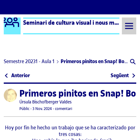
Logo Ágora
Seminari de cultura visual i nous mitjans – Aula 1
Saltar al contingut
Semestre 20231 - Aula 1
Primeros pinitos en Snap! Borrones
Navegació d'entrades
: SENCILLAMENTE LANA, y otras imágenes de pro
: El 
Anterior
Següent
Primeros pinitos en Snap! Bo
Publicat per
Publicat per
Úrsula Bischofberger Valdes
Visibilitat:
Data de publicació
3 novembre, 2024 2:58 pm
el Primeros pinitos en Snap! Borrones
Públic
-
3 Nov. 2024
-
comentari
Hoy por fin he hecho un trabajo que se ha caracterizado por
tres cosas: