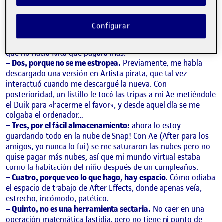
– Una, porque es gratuita.
Firme un contrato de un año con
Adobe para usar After Effects y Premiere, pero pagaba toda
Configurar
la suite sin tener ni idea… Tuve que seguir pagando Adobe
sin usarlo hasta que, un buen día, me llamaron y me dijeron
que no hacía falta que pagara más.
– Dos, porque no se me estropea.
Previamente, me había
descargado una versión en Artista pirata, que tal vez
interactuó cuando me descargué la nueva. Con
posterioridad, un listillo le tocó las tripas a mi Ae metiéndole
el Duik para «hacerme el favor», y desde aquel día se me
colgaba el ordenador…
– Tres, por el fácil almacenamiento:
ahora lo estoy
guardando todo en la nube de Snap! Con Ae (After para los
amigos, yo nunca lo fui) se me saturaron las nubes pero no
quise pagar más nubes, así que mi mundo virtual estaba
como la habitación del niño después de un cumpleaños.
– Cuatro, porque veo lo que hago, hay espacio.
Cómo odiaba
el espacio de trabajo de After Effects, donde apenas veía,
estrecho, incómodo, patético.
– Quinto, no es una herramienta sectaria.
No caer en una
operación matemática fastidia, pero no tiene ni punto de