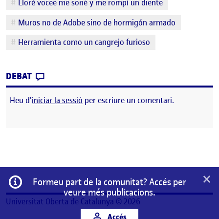
Lloré voceé me soné y me rompí un diente
Muros no de Adobe sino de hormigón armado
Herramienta como un cangrejo furioso
CONTRIBUTION
0
EL PRIMEROS PINITOS EN SNAP! BORRONE
DEBAT
Heu d'
iniciar la sessió
per escriure un comentari.
×
Informació
Formeu part de la comunitat? Accés per
veure més publicacions.
Universitat Oberta de Catalunya © 2026
Accés