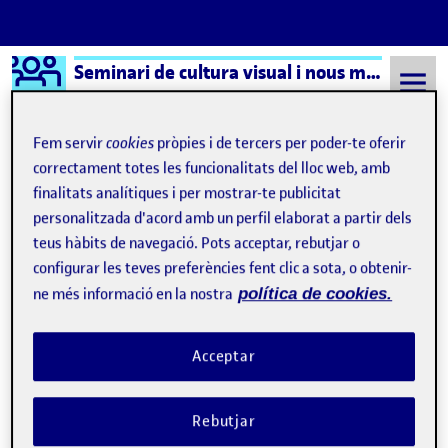
Logo Ágora
Seminari de cultura visual i nous mitjans – Aula 1
Saltar al contingut
Fem servir
cookies
pròpies i de tercers per poder-te oferir
correctament totes les funcionalitats del lloc web, amb
finalitats analítiques i per mostrar-te publicitat
Semestre 20231 - Aula 1
Convenciones del software
personalitzada d'acord amb un perfil elaborat a partir dels
Convenciones del
teus hàbits de navegació. Pots acceptar, rebutjar o
configurar les teves preferències fent clic a sota, o obtenir-
software
ne més informació en la nostra
política de cookies.
Primeros pinitos en Snap! Borrones
Publicat per
Acceptar
Publicat per
Úrsula Bischofberger Valdes
Visibilitat:
Data de publicació
3 novembre, 2024 2:58 pm
el Primeros pinitos en Snap! Borrones
Públic
-
3 Nov. 2024
-
comentari
Rebutjar
Hoy por fin he hecho un trabajo que se ha caracterizado por tres
cosas: – Uno, sabía lo que iba haciendo (casi) – Dos, me gustaba