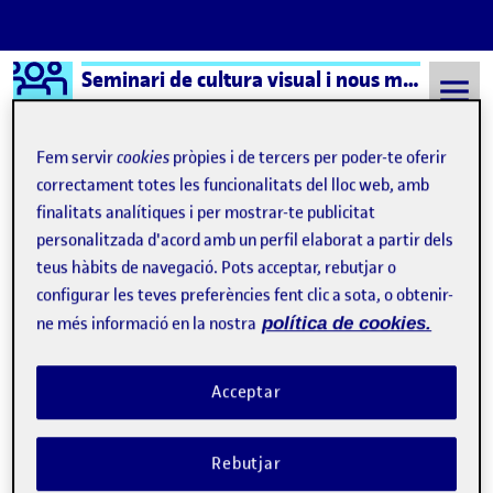
Logo Ágora
Seminari de cultura visual i nous mitjans – Aula 1
Saltar al contingut
Fem servir
cookies
pròpies i de tercers per poder-te oferir
correctament totes les funcionalitats del lloc web, amb
finalitats analítiques i per mostrar-te publicitat
Semestre 20231 - Aula 1
Arte con Snap!
personalitzada d'acord amb un perfil elaborat a partir dels
Arte con Snap!
teus hàbits de navegació. Pots acceptar, rebutjar o
configurar les teves preferències fent clic a sota, o obtenir-
ne més informació en la nostra
política de cookies.
Primeros pinitos en Snap! Borrones
Publicat per
Publicat per
Úrsula Bischofberger Valdes
Visibilitat:
Data de publicació
3 novembre, 2024 2:58 pm
el Primeros pinitos en Snap! Borrones
Públic
-
3 Nov. 2024
-
comentari
Acceptar
Hoy por fin he hecho un trabajo que se ha caracterizado por tres
cosas: – Uno, sabía lo que iba haciendo (casi) – Dos, me gustaba
Rebutjar
el resultado. – Tres, me daba cuenta de las potencialidades de la
herramienta. He leído en los apuntes de programación (en mis