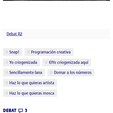
Debat R2
Etiquetes
Snap!
Programación creativa
Yo criogenizada
©Yo criogenizada aquí
Sencillamente lana
Domar a los números
Haz lo que quieras artista
Haz lo que quieras mosca
CONTRIBUTIONS
EL SENCILLAMENTE LANA, Y OTRAS IMÁG
DEBAT
3