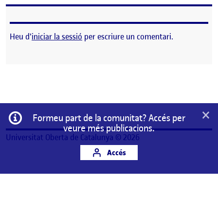
Heu d'
iniciar la sessió
per escriure un comentari.
×
Informació
Formeu part de la comunitat? Accés per
veure més publicacions.
Universitat Oberta de Catalunya © 2026
Accés
Aquest és un espai de treball personal d'un/a
estudiant de la Universitat Oberta de Catalunya.
Qualsevol contingut publicat en aquest espai és
responsabilitat del seu autor/a.