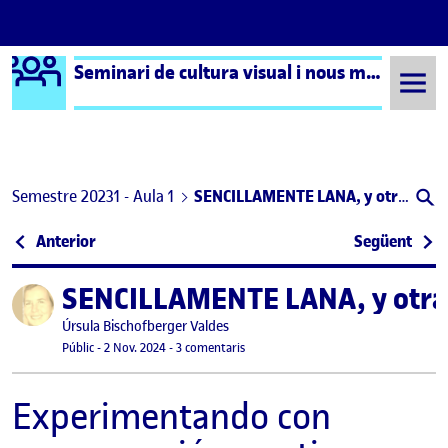
Logo Ágora
Seminari de cultura visual i nous mitjans – Aula 1
Saltar al contingut
Semestre 20231 - Aula 1
SENCILLAMENTE LANA, y otras imágenes de programación creativa
Navegació d'entrades
: Decidir sobre mis tags
: Pri
Anterior
Següent
SENCILLAMENTE LANA, y otras
Publicat per
Publicat per
Úrsula Bischofberger Valdes
Visibilitat:
Data de publicació
14 novembre, 2024 1:19 pm
a SENCILLAMENTE LANA, y otras imág
Públic
-
2 Nov. 2024
-
3 comentaris
Experimentando con