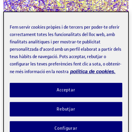
Fem servir
cookies
pròpies i de tercers per poder-te oferir
correctament totes les funcionalitats del lloc web, amb
Con números no dependo
finalitats analítiques i per mostrar-te publicitat
personalitzada d'acord amb un perfil elaborat a partir dels
de marcas. Prefiero
teus hàbits de navegació. Pots acceptar, rebutjar o
depender de números,
configurar les teves preferències fent clic a sota, o obtenir-
ne més informació en la nostra
política de cookies.
siempre responden, si los
domo.
Acceptar
Rebutjar
Configurar