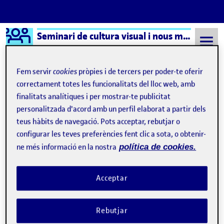
Logo Ágora
Seminari de cultura visual i nous mitjans – Aula 1
Saltar al contingut
Fem servir
cookies
pròpies i de tercers per poder-te oferir
correctament totes les funcionalitats del lloc web, amb
finalitats analítiques i per mostrar-te publicitat
Semestre 20231 - Aula 1
Borrones
personalitzada d'acord amb un perfil elaborat a partir dels
Borrones
teus hàbits de navegació. Pots acceptar, rebutjar o
configurar les teves preferències fent clic a sota, o obtenir-
ne més informació en la nostra
política de cookies.
Primeros pinitos en Snap!
Borrones
Publicat per
Publicat per
Úrsula Bischofberger Valdes
Visibilitat:
Data de publicació
3 novembre, 2024 2:58 pm
el Primeros pinitos en Snap!
Borrones
Públic
-
3 Nov. 2024
-
comentari
Acceptar
Hoy por fin he hecho un trabajo que se ha caracterizado por tres
cosas: – Uno, sabía lo que iba haciendo (casi) – Dos, me gustaba
Rebutjar
el resultado. – Tres, me daba cuenta de las potencialidades de la
herramienta. He leído en los apuntes de programación (en mis