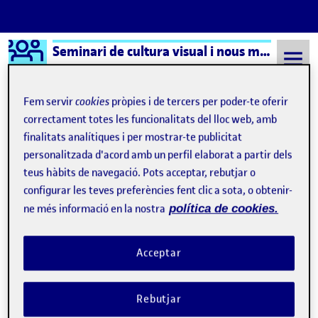
Logo Ágora
Seminari de cultura visual i nous mitjans – Aula 1
Saltar al contingut
Fem servir
cookies
pròpies i de tercers per poder-te oferir
correctament totes les funcionalitats del lloc web, amb
finalitats analítiques i per mostrar-te publicitat
Semestre 20231 - Aula 1
©Yo criogenizada aquí
personalitzada d'acord amb un perfil elaborat a partir dels
©Yo criogenizada aquí
teus hàbits de navegació. Pots acceptar, rebutjar o
configurar les teves preferències fent clic a sota, o obtenir-
ne més informació en la nostra
política de cookies.
SENCILLAMENTE LANA, y otras imágenes de programación creativa
Publicat per
Publicat per
Úrsula Bischofberger Valdes
Visibilitat:
Data de publicació
14 novembre, 2024 1:19 pm
a SENCILLAMENTE LANA, y otras i
Públic
-
2 Nov. 2024
-
3 comentaris
Acceptar
Rebutjar