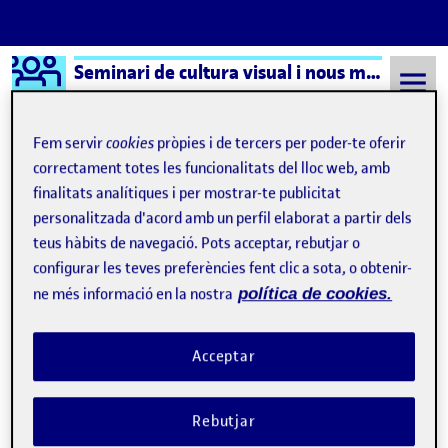
Logo Ágora
Seminari de cultura visual i nous mitjans – Aula 1
Saltar al contingut
Fem servir
cookies
pròpies i de tercers per poder-te oferir
correctament totes les funcionalitats del lloc web, amb
finalitats analítiques i per mostrar-te publicitat
Semestre 20231 - Aula 1
Programación creativa
personalitzada d'acord amb un perfil elaborat a partir dels
Programación creativa
teus hàbits de navegació. Pots acceptar, rebutjar o
configurar les teves preferències fent clic a sota, o obtenir-
ne més informació en la nostra
política de cookies.
SENCILLAMENTE LANA, y otras imágenes de
Publicat per
Publicat per
Úrsula Bischofberger Valdes
Visibilitat:
Data de publicació
14 novembre, 2024 1:19 pm
a SENCILLAMENTE LANA, y otras 
Públic
-
2 Nov. 2024
-
3 comentaris
Acceptar
Rebutjar