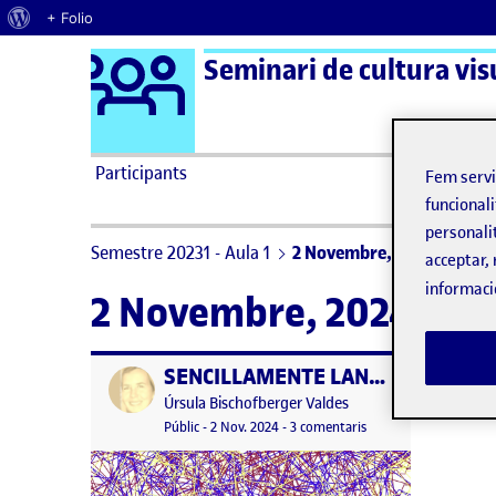
Quant al WordPress
+ Folio
Logo Ágora
Seminari de cultura visu
Saltar al contingut
Participants
Fem serv
funcionali
personali
Semestre 20231 - Aula 1
2 Novembre, 2024
acceptar, 
informaci
2 Novembre, 2024
SENCILLAMENTE LANA, y otras imágenes de programación creativa
Publicat per
Publicat per
Úrsula Bischofberger Valdes
Visibilitat:
Data de publicació
14 novembre, 2024 1:19 pm
a SENCILLAMENTE LAN
Públic
-
2 Nov. 2024
-
3 comentaris