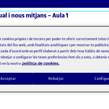
al i nous mitjans – Aula 1
ActiFolios
Aj
ir
cookies
pròpies i de tercers per poder-te oferir correctament totes 
tats del lloc web, amb finalitats analítiques i per mostrar-te publicita
tzada d'acord amb un perfil elaborat a partir dels teus hàbits de nave
rebutjar o configurar les teves preferències fent clic a sota, o obtenir
ó en la nostra
política de cookies.
Acceptar
Rebutjar
Configu
A, y otras imágenes de programación creativa