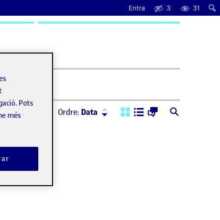
Entra
3
31
uda
les
t
gació. Pots
Ordre:
Descendent
Ordre:
Data
-ne més
rar