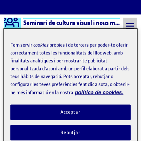
Logo Ágora
Seminari de cultura visual i nous mitjans – Aula 1
Saltar al contingut
Fem servir
cookies
pròpies i de tercers per poder-te oferir
correctament totes les funcionalitats del lloc web, amb
finalitats analítiques i per mostrar-te publicitat
Semestre 20231 - Aula 1
Software
personalitzada d'acord amb un perfil elaborat a partir dels
Software
teus hàbits de navegació. Pots acceptar, rebutjar o
configurar les teves preferències fent clic a sota, o obtenir-
ne més informació en la nostra
política de cookies.
Necesidad de entender el
software
: tres mapas
Publicat per
Publicat per
Úrsula Bischofberger Valdes
Visibilitat:
Data de publicació
18 gener, 2025 3:19 pm
el Necesidad de entender el
software
Públic
-
17 Gen. 2025
-
comentari
Acceptar
Rebutjar