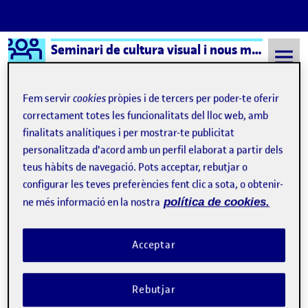
Logo Ágora
Seminari de cultura visual i nous mitjans – Aula 1
Saltar al contingut
Fem servir
cookies
pròpies i de tercers per poder-te oferir
correctament totes les funcionalitats del lloc web, amb
finalitats analítiques i per mostrar-te publicitat
Semestre 20231 - Aula 1
Empresas del Software
personalitzada d'acord amb un perfil elaborat a partir dels
Empresas del Software
teus hàbits de navegació. Pots acceptar, rebutjar o
configurar les teves preferències fent clic a sota, o obtenir-
ne més informació en la nostra
política de cookies.
Necesidad de entender el software: tres mapas
Publicat per
Publicat per
Úrsula Bischofberger Valdes
Visibilitat:
Data de publicació
18 gener, 2025 3:19 pm
el Necesidad de entender el software
Públic
-
17 Gen. 2025
-
comentari
Acceptar
Rebutjar