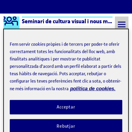
Logo Ágora
Seminari de cultura visual i nous mitjans – Aula 1
Saltar al contingut
Fem servir
cookies
pròpies i de tercers per poder-te oferir
correctament totes les funcionalitats del lloc web, amb
Semestre 20231 - Aula 1
Medios como Componentes de otros Medios
finalitats analítiques i per mostrar-te publicitat
personalitzada d'acord amb un perfil elaborat a partir dels
Medios como
teus hàbits de navegació. Pots acceptar, rebutjar o
Componentes de otros
configurar les teves preferències fent clic a sota, o obtenir-
ne més informació en la nostra
política de cookies.
Medios
Acceptar
Necesidad de entender el software: tres mapas
Publicat per
Publicat per
Úrsula Bischofberger Valdes
Rebutjar
Visibilitat:
Data de publicació
18 gener, 2025 3:19 pm
el Necesidad de entender el software
Públic
-
17 Gen. 2025
-
comentari