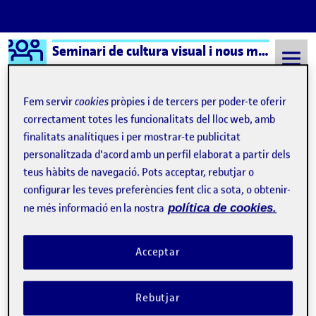
Logo Ágora
Seminari de cultura visual i nous mitjans – Aula 1
Saltar al contingut
Fem servir
cookies
pròpies i de tercers per poder-te oferir
correctament totes les funcionalitats del lloc web, amb
finalitats analítiques i per mostrar-te publicitat
Semestre 20231 - Aula 1
Charles Baudelaire El albatros
personalitzada d'acord amb un perfil elaborat a partir dels
Charles Baudelaire El
teus hàbits de navegació. Pots acceptar, rebutjar o
configurar les teves preferències fent clic a sota, o obtenir-
albatros
ne més informació en la nostra
política de cookies.
Inteligencia Artificial azul del cielo
Publicat per
Acceptar
Publicat per
Úrsula Bischofberger Valdes
Visibilitat:
Data de publicació
el Inteligencia Artificial azul del cielo
Públic
-
19 Des. 2024
-
comentari
Rebutjar