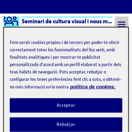
Logo Ágora
Seminari de cultura visual i nous mitjans – Aula 1
Saltar al contingut
Fem servir
cookies
pròpies i de tercers per poder-te oferir
correctament totes les funcionalitats del lloc web, amb
finalitats analítiques i per mostrar-te publicitat
Semestre 20231 - Aula 1
Bischofberger U (2024) Lo que partió de cero
personalitzada d'acord amb un perfil elaborat a partir dels
Bischofberger U (2024) Lo
teus hàbits de navegació. Pots acceptar, rebutjar o
configurar les teves preferències fent clic a sota, o obtenir-
que partió de cero
ne més informació en la nostra
política de cookies.
Inteligencia Artificial azul del cielo
Publicat per
Acceptar
Publicat per
Úrsula Bischofberger Valdes
Visibilitat:
Data de publicació
el Inteligencia Artificial azul del cielo
Públic
-
19 Des. 2024
-
comentari
Rebutjar