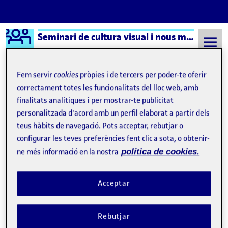
Logo Ágora
Seminari de cultura visual i nous mitjans – Aula 1
Saltar al contingut
Fem servir
cookies
pròpies i de tercers per poder-te oferir
correctament totes les funcionalitats del lloc web, amb
Semestre 20231 - Aula 1
Estudio con hilos: experimentación con código
finalitats analítiques i per mostrar-te publicitat
personalitzada d'acord amb un perfil elaborat a partir dels
Estudio con hilos:
teus hàbits de navegació. Pots acceptar, rebutjar o
configurar les teves preferències fent clic a sota, o obtenir-
experimentación con
ne més informació en la nostra
política de cookies.
código
Acceptar
Estudio con hilos: experimentación con có
Publicat per
Publicat per
Úrsula Bischofberger Valdes
Rebutjar
Visibilitat:
Data de publicació
14 novembre, 2024 1:18 pm
el
Estudio con hilos: experimentación
Públic
-
5 Nov. 2024
-
comentari