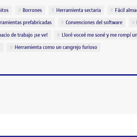
itos
Borrones
Herramienta sectaria
Fácil alm
ramientas prefabricadas
Convenciones del software
pacio de trabajo ¡se ve!
Lloré voceé me soné y me rompí un
o
Herramienta como un cangrejo furioso
! BORRONES