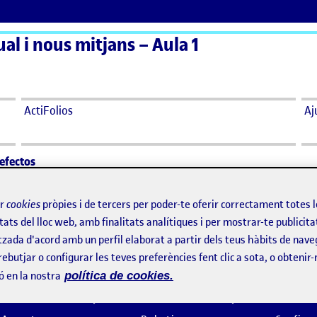
al i nous mitjans – Aula 1
ActiFolios
Aj
 efectos
 de efectos
ir
cookies
pròpies i de tercers per poder-te oferir correctament totes 
tats del lloc web, amb finalitats analítiques i per mostrar-te publicita
tzada d'acord amb un perfil elaborat a partir dels teus hàbits de nave
es
rebutjar o configurar les teves preferències fent clic a sota, o obtenir
ó en la nostra
política de cookies.
Snap! Borrones