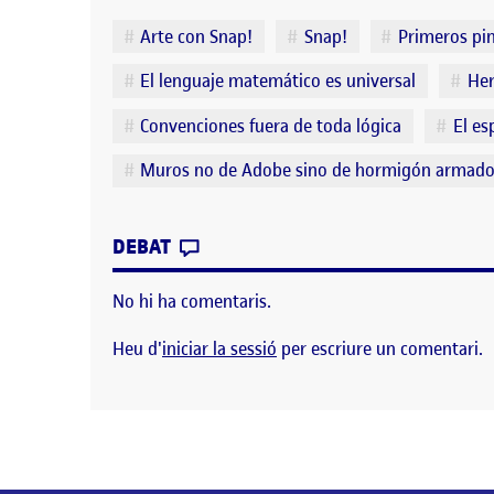
Etiquetes
Arte con Snap!
Snap!
Primeros pin
El lenguaje matemático es universal
Her
Convenciones fuera de toda lógica
El es
Muros no de Adobe sino de hormigón armad
CONTRIBUTION
0
EL PRIMEROS PINITOS EN SNAP
DEBAT
No hi ha comentaris.
Heu d'
iniciar la sessió
per escriure un comentari.