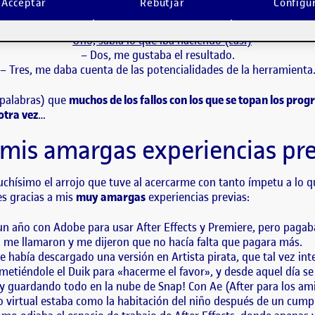
izado por tres cosas: – Uno, sabía lo que iba haciendo (casi) – Dos, me gus
Acceptar
Rebutjar
Configu
os apuntes de programación (en mis…
 por fin he hecho un trabajo que se ha caracterizado por tres co
–
Uno, sabía lo que iba haciendo (casi)
– Dos, me gustaba el resultado.
– Tres, me daba cuenta de las potencialidades de la herramienta
 palabras) que
muchos de los fallos con los que se topan los pro
otra vez
…
 mis amargas experiencias pr
ísimo el arrojo que tuve al acercarme con tanto ímpetu a lo qu
es gracias a mis
muy amargas
experiencias previas:
n año con Adobe para usar After Effects y Premiere, pero pagaba 
 me llamaron y me dijeron que no hacía falta que pagara más.
 había descargado una versión en Artista pirata, que tal vez in
 Ae metiéndole el Duik para «hacerme el favor», y desde aquel día 
y guardando todo en la nube de Snap! Con Ae (After para los ami
 virtual estaba como la habitación del niño después de un cump