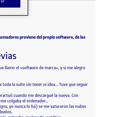
taba el resultado. – Tres, me daba cuenta de las
rar
sas:
.
gramadores proviene del propio software, de las
evias
e llamo el «software de marca», y si me alegro
toda la suite sin tener ni idea… Tuve que seguir
teractuó cuando me descargué la nueva. Con
se me colgaba el ordenador…
gos, yo nunca lo fui) se me saturaron las nubes
leaños.