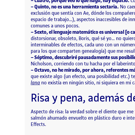
– Cuatro, porque veo lo que hago, hay espacio.
Có
– Quinto, no es una herramienta sectaria.
No caer
exclusión que sentía con Ae, dónde los compañero
espacio de trabajo…), aspectos inaccesibles de in
comunes a unos pocos.
– Sexto, el lenguaje matemático es universal [o ca
distorsionar, obsoleto, Boris, qué sé yo… no qui
interminables de efectos, cada uno con un númer
para los que comparten genealogía) que me result
– Séptimo, descubriré pausadamente sus posibili
Nicholson, corriendo con tu hacha por el laberint
– Octavo, no he mirado, por ahora, referentes m
que existe algo (un efecto, una posibilidad etc.)
lana
no existía en ningún sitio, ni siquiera en mi 
Risa y pena, además d
Aspecto de risa: la verdad sobre el diente que me
salmón ahumado envuelto en plástico duro e inten
Effects.