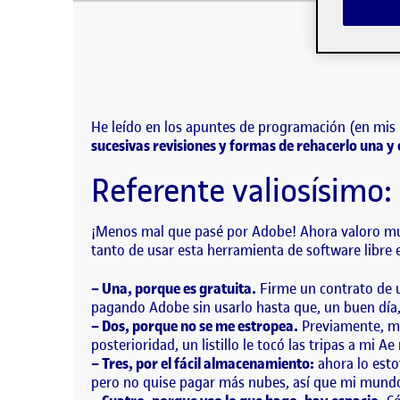
Hoy por fin he hecho un trabajo que se ha caracter
potencialidades de la herramienta. He leído en l
Hoy
He leído en los apuntes de programación (en mis
sucesivas revisiones y formas de rehacerlo una y 
Referente valiosísimo:
¡Menos mal que pasé por Adobe! Ahora valoro much
tanto de usar esta herramienta de software libre 
– Una, porque es gratuita.
Firme un contrato de u
pagando Adobe sin usarlo hasta que, un buen día,
– Dos, porque no se me estropea.
Previamente, me
posterioridad, un listillo le tocó las tripas a mi
– Tres, por el fácil almacenamiento:
ahora lo esto
pero no quise pagar más nubes, así que mi mundo