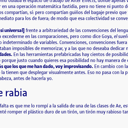
mo odiaba el espacio de trabajo de After Effects, donde apenas v
 en una operación matemática fastidia, pero no tiene ni punto d
s compartían, sí: pero compartían guiños del bagaje previo que t
mediato para los de fuera; de modo que esa colectividad se conve
si universal]
frente a arbitrariedad de las convenciones del leng
ero excederme en las comparaciones, pero como dice Goya,
el sue
o indeterminado de variables. Convenciones, convenciones fuera
aban imposibles de memorizar, y a las que no deseaba dedicar m
dades.
En las herramientas prefabricadas hay cientos de posibilid
o porque justo cuando quieres esa posibilidad no hay manera de 
ás que los que me han dado, voy improvisando.
En cambio con las
 te la tienen que desplegar visualmente antes. Eso no pasa con l
cabeza, antes de hacerla yo.
e rabia
 falta es que me lo rompí a la salida de una de las clases de Ae,
té romper el plástico duro de un tirón, un tirón muy rabioso tam