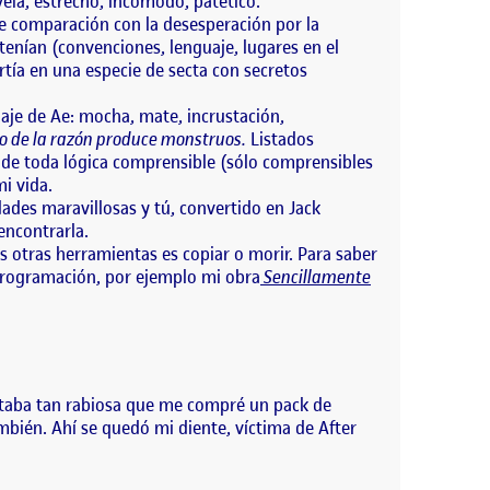
eía, estrecho, incómodo, patético.
e comparación con la desesperación por la
enían (convenciones, lenguaje, lugares en el
rtía en una especie de secta con secretos
uaje de Ae: mocha, mate, incrustación,
ño de la razón produce monstruos.
Listados
 de toda lógica comprensible (sólo comprensibles
i vida.
ades maravillosas y tú, convertido en Jack
encontrarla.
 otras herramientas es copiar o morir. Para saber
a programación, por ejemplo mi obra
Sencillamente
 estaba tan rabiosa que me compré un pack de
bién. Ahí se quedó mi diente, víctima de After