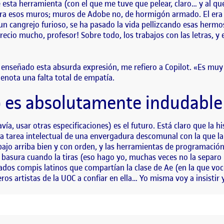
 esta herramienta (con el que me tuve que pelear, claro… y al q
tra esos muros; muros de Adobe no, de hormigón armado. El era 
n cangrejo furioso, se ha pasado la vida pellizcando esas herm
ecio mucho, profesor! Sobre todo, los trabajos con las letras, y 
n enseñado esta absurda expresión, me refiero a Copilot. «Es muy
enota una falta total de empatía.
so es absolutamente indudable
avía, usar otras especificaciones) es el futuro. Está claro que la h
una tarea intelectual de una envergadura descomunal con la que
abajo arriba bien y con orden, y las herramientas de programació
la basura cuando la tiras (eso hago yo, muchas veces no la separo
dos compis latinos que compartían la clase de Ae (en la que voce
s artistas de la UOC a confiar en ella… Yo misma voy a insistir y