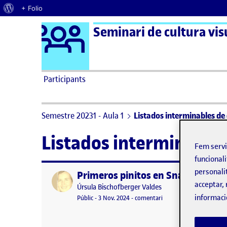
Quant al WordPress
+ Folio
Logo Ágora
Seminari de cultura visu
Saltar al contingut
Participants
Semestre 20231 - Aula 1
Listados interminables de
Listados interminables
Fem serv
funcionali
personali
Primeros pinitos en Snap! Borron
Publicat per
acceptar, 
Publicat per
Úrsula Bischofberger Valdes
informaci
Visibilitat:
Data de publicació
3 novembre, 2024 2:58 pm
el Primeros pinitos en 
Públic
-
3 Nov. 2024
-
comentari