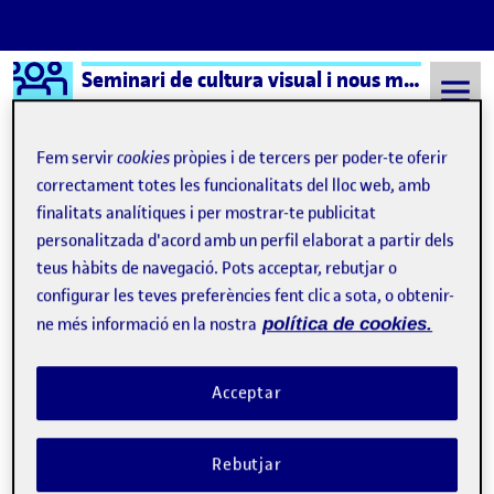
Logo Ágora
Seminari de cultura visual i nous mitjans – Aula 1
Saltar al contingut
Fem servir
cookies
pròpies i de tercers per poder-te oferir
correctament totes les funcionalitats del lloc web, amb
finalitats analítiques i per mostrar-te publicitat
Semestre 20231 - Aula 1
Listados interminables de efectos
personalitzada d'acord amb un perfil elaborat a partir dels
Listados interminables de
teus hàbits de navegació. Pots acceptar, rebutjar o
configurar les teves preferències fent clic a sota, o obtenir-
efectos
ne més informació en la nostra
política de cookies.
Primeros pinitos en Snap! Borrones
Publicat per
Acceptar
Publicat per
Úrsula Bischofberger Valdes
Visibilitat:
Data de publicació
3 novembre, 2024 2:58 pm
el Primeros pinitos en Snap! Borrones
Públic
-
3 Nov. 2024
-
comentari
Rebutjar
CONTRIBUTION
0
EL PRIMEROS PINITOS EN SNAP! BORRONE