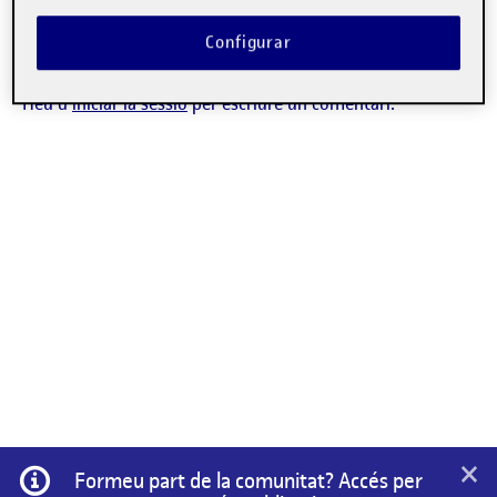
DEBAT
Configurar
No hi ha comentaris.
Heu d'
iniciar la sessió
per escriure un comentari.
×
Informació
Formeu part de la comunitat? Accés per